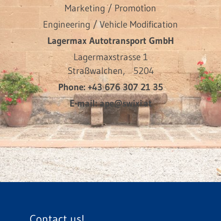
Marketing / Promotion
Engineering / Vehicle Modification
Lagermax Autotransport GmbH
Lagermaxstrasse 1
Straßwalchen,
5204
Phone:
+43 676 307 21 35
E-mail:
ape@swixi.at
Contact us!