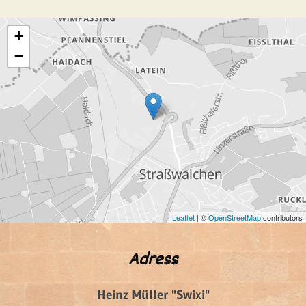
+
−
Leaflet
| ©
OpenStreetMap
contributors
Adress
Heinz Müller "Swixi"