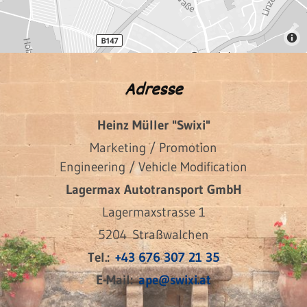
Adresse
Heinz Müller "Swixi"
Marketing / Promotion
Engineering / Vehicle Modification
Lagermax Autotransport GmbH
Lagermaxstrasse 1
5204 Straßwalchen
Tel.:
+43 676 307 21 35
E-Mail:
ape@swixi.at