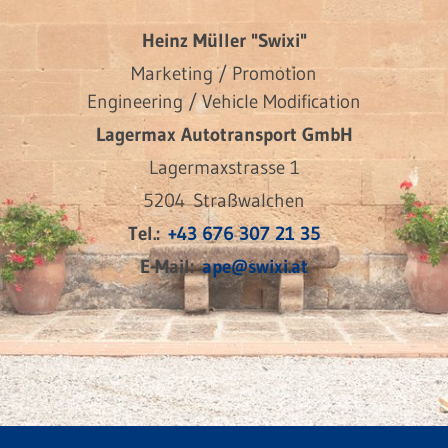
Heinz Müller "Swixi"
Marketing / Promotion
Engineering / Vehicle Modification
Lagermax Autotransport GmbH
Lagermaxstrasse 1
5204 Straßwalchen
Tel.:
+43 676 307 21 35
E-Mail:
ape@swixi.at